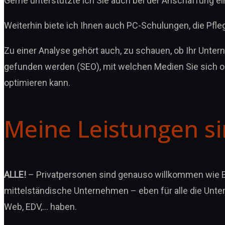
Gerne unterstützte ich Sie auch bei der Anschaffung ei
Weiterhin biete ich Ihnen auch PC-Schulungen, die Pfle
Zu einer Analyse gehört auch, zu schauen, ob Ihr Unter
gefunden werden (SEO), mit welchen Medien Sie sich o
optimieren kann.
Meine Leistungen s
ALLE!
– Privatpersonen sind genauso willkommen wie Exi
mittelständische Unternehmen – eben für alle die Unte
Web, EDV,… haben.