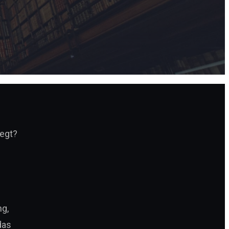
legt?
ng,
das