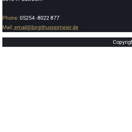
Phone:
05254 -8022 877
Mail:
email@birgithueppmeier.de
Copyrig