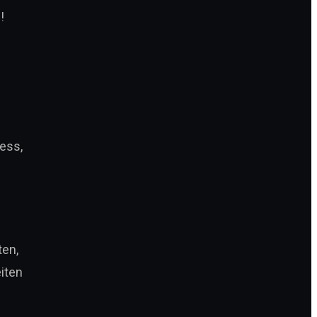
!
ess,
ten,
iten