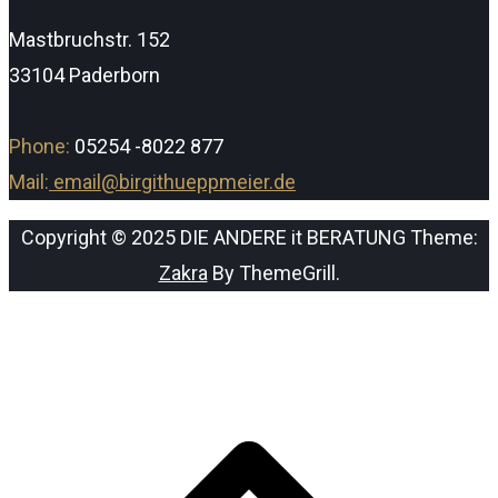
Mastbruchstr. 152
33104 Paderborn
Phone:
05254 -8022 877
Mail:
email@birgithueppmeier.de
Copyright © 2025 DIE ANDERE it BERATUNG Theme:
Zakra
By ThemeGrill.
s