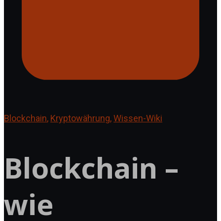
Blockchain
,
Kryptowährung
,
Wissen-Wiki
Blockchain –
wie