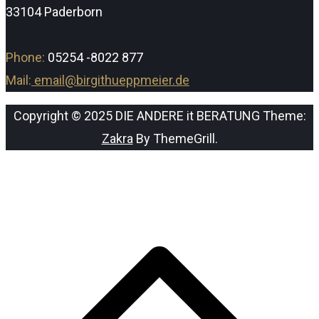
33104 Paderborn
Phone:
05254 -8022 877
Mail:
email@birgithueppmeier.de
Copyright © 2025 DIE ANDERE it BERATUNG Theme:
Zakra
By ThemeGrill.
s