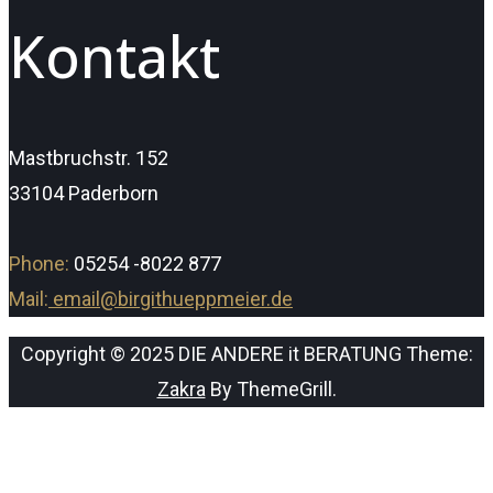
Kontakt
Mastbruchstr. 152
33104 Paderborn
Phone:
05254 -8022 877
Mail:
email@birgithueppmeier.de
Copyright © 2025 DIE ANDERE it BERATUNG Theme:
Zakra
By ThemeGrill.